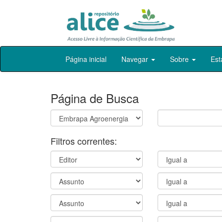
Skip
Página inicial
Navegar
Sobre
Est
navigation
Página de Busca
Filtros correntes: