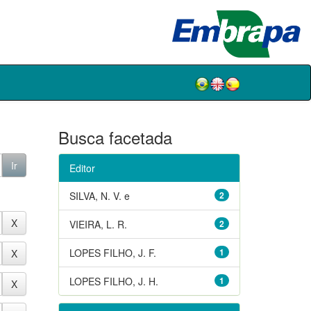
Busca facetada
Editor
SILVA, N. V. e
2
VIEIRA, L. R.
2
LOPES FILHO, J. F.
1
LOPES FILHO, J. H.
1