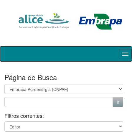
Skip
navigation
Página de Busca
Filtros correntes: