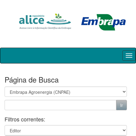
Skip
navigation
Página de Busca
Filtros correntes: