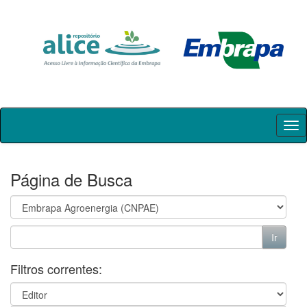
Skip
navigation
Página de Busca
Filtros correntes: