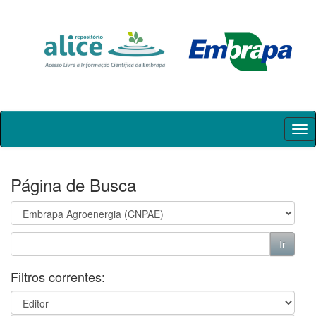
Skip
navigation
Página de Busca
Filtros correntes: