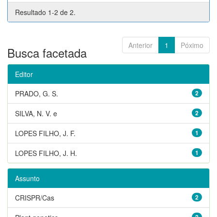
Resultado 1-2 de 2.
Anterior
1
Póximo
Busca facetada
Editor
PRADO, G. S.
2
SILVA, N. V. e
2
LOPES FILHO, J. F.
1
LOPES FILHO, J. H.
1
Assunto
CRISPR/Cas
2
2