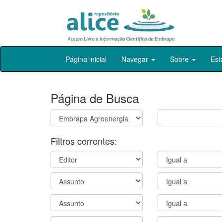
Skip
Página inicial
Navegar
Sobre
Est
navigation
Página de Busca
Filtros correntes: