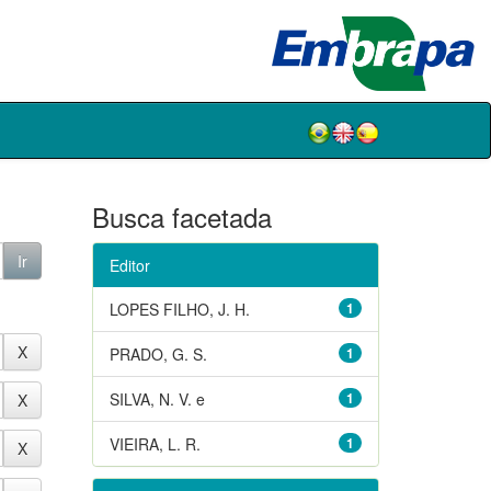
Busca facetada
Editor
LOPES FILHO, J. H.
1
PRADO, G. S.
1
SILVA, N. V. e
1
VIEIRA, L. R.
1