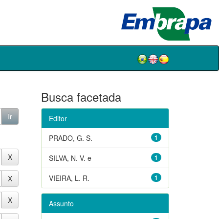
Busca facetada
Editor
PRADO, G. S.
1
SILVA, N. V. e
1
VIEIRA, L. R.
1
Assunto