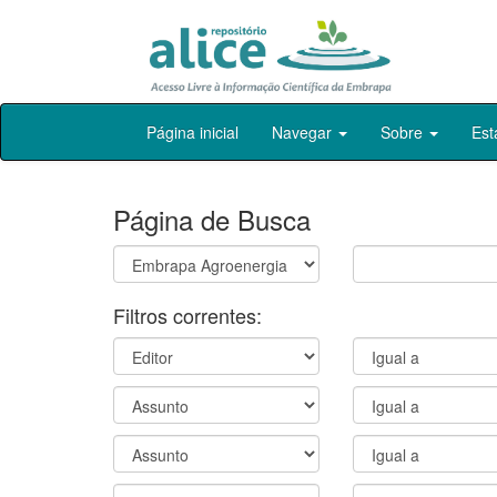
Skip
Página inicial
Navegar
Sobre
Est
navigation
Página de Busca
Filtros correntes: