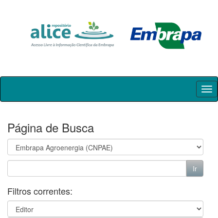
Skip
navigation
Página de Busca
Filtros correntes: