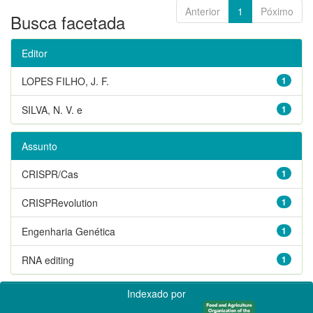
Anterior
1
Póximo
Busca facetada
Editor
LOPES FILHO, J. F.
1
SILVA, N. V. e
1
Assunto
CRISPR/Cas
1
CRISPRevolution
1
Engenharia Genética
1
RNA editing
1
Indexado por