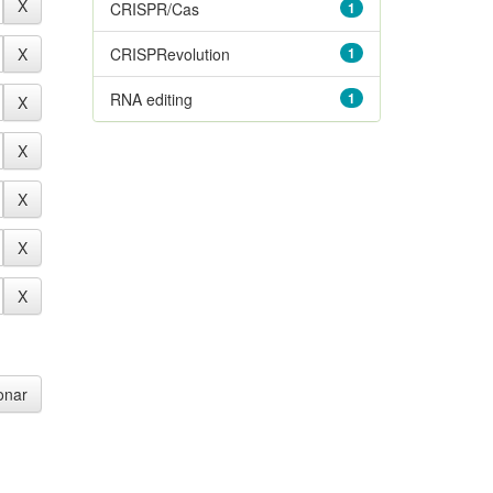
CRISPR/Cas
1
CRISPRevolution
1
RNA editing
1