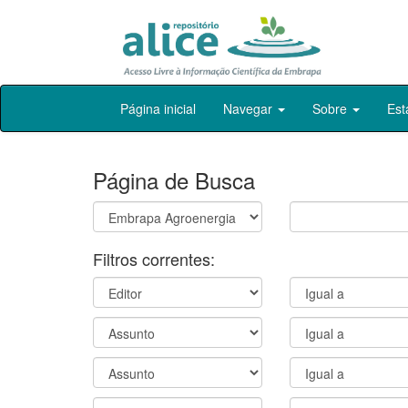
Skip
Página inicial
Navegar
Sobre
Est
navigation
Página de Busca
Filtros correntes: