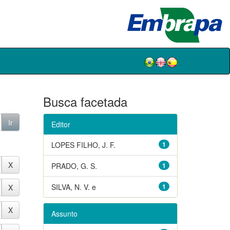
Busca facetada
Editor
LOPES FILHO, J. F.
1
PRADO, G. S.
1
SILVA, N. V. e
1
Assunto