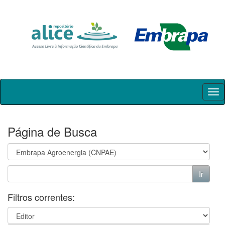
Skip
navigation
Página de Busca
Filtros correntes: