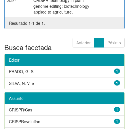
2021
CRISPR technology in plant
-
genome editing: biotechnology
applied to agriculture.
Resultado 1-1 de 1.
Anterior
1
Póximo
Busca facetada
Editor
PRADO, G. S.
1
SILVA, N. V. e
1
Assunto
CRISPR/Cas
1
CRISPRevolution
1