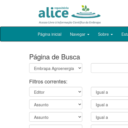
Skip
Página inicial
Navegar
Sobre
Est
navigation
Página de Busca
Filtros correntes: