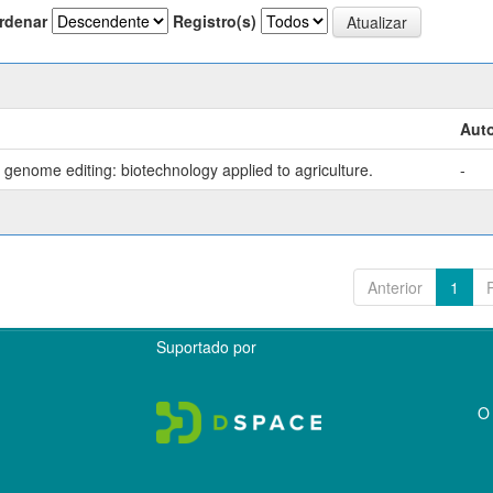
rdenar
Registro(s)
Auto
genome editing: biotechnology applied to agriculture.
-
Anterior
1
Suportado por
O 