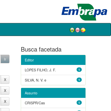
Busca facetada
Editor
LOPES FILHO, J. F.
1
SILVA, N. V. e
1
Assunto
CRISPR/Cas
1