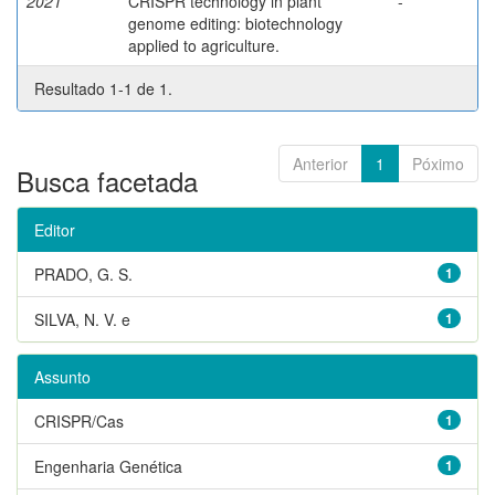
2021
CRISPR technology in plant
-
genome editing: biotechnology
applied to agriculture.
Resultado 1-1 de 1.
Anterior
1
Póximo
Busca facetada
Editor
PRADO, G. S.
1
SILVA, N. V. e
1
Assunto
CRISPR/Cas
1
Engenharia Genética
1