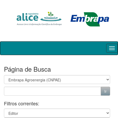
Skip
navigation
Página de Busca
Filtros correntes: