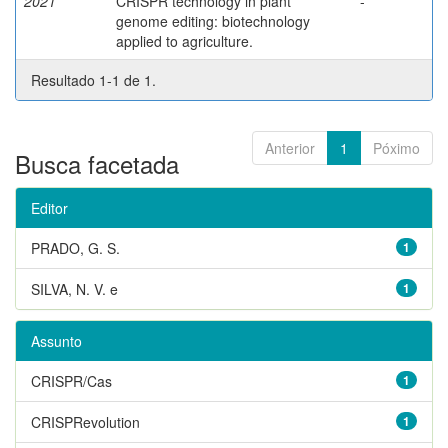
2021
CRISPR technology in plant
-
genome editing: biotechnology
applied to agriculture.
Resultado 1-1 de 1.
Anterior
1
Póximo
Busca facetada
Editor
PRADO, G. S.
1
SILVA, N. V. e
1
Assunto
CRISPR/Cas
1
CRISPRevolution
1