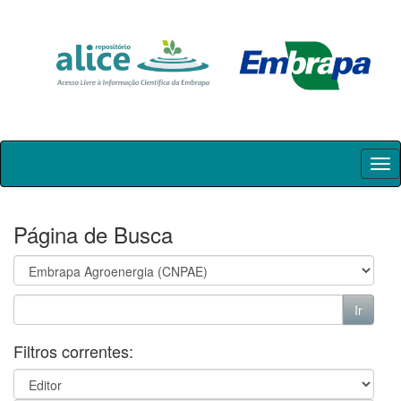
Skip
navigation
Página de Busca
Filtros correntes: