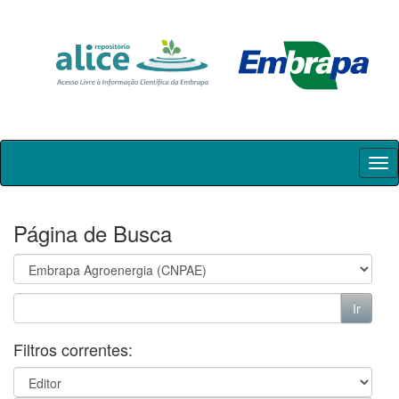
Skip
navigation
Página de Busca
Filtros correntes: