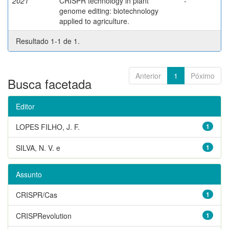
2021
CRISPR technology in plant
-
genome editing: biotechnology
applied to agriculture.
Resultado 1-1 de 1.
Anterior
1
Póximo
Busca facetada
Editor
LOPES FILHO, J. F.
1
SILVA, N. V. e
1
Assunto
CRISPR/Cas
1
CRISPRevolution
1