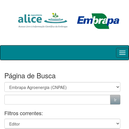
Skip
navigation
Página de Busca
Filtros correntes: