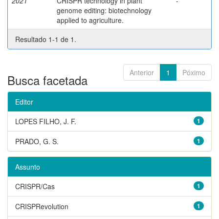
2021
CRISPR technology in plant
-
genome editing: biotechnology
applied to agriculture.
Resultado 1-1 de 1.
Anterior
1
Póximo
Busca facetada
Editor
LOPES FILHO, J. F.
1
PRADO, G. S.
1
Assunto
CRISPR/Cas
1
CRISPRevolution
1