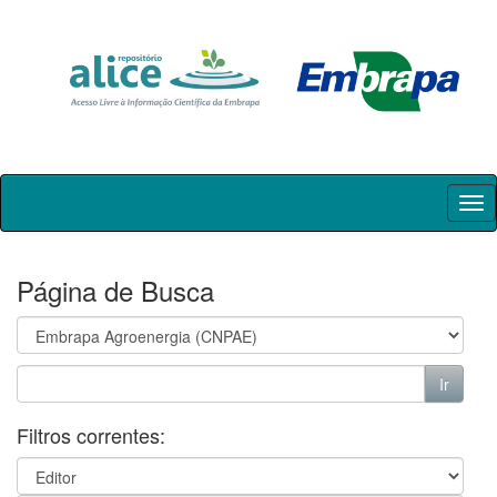
Skip
navigation
Página de Busca
Filtros correntes: