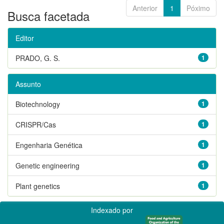
Anterior
1
Póximo
Busca facetada
Editor
PRADO, G. S.
1
Assunto
Biotechnology
1
CRISPR/Cas
1
Engenharia Genética
1
Genetic engineering
1
Plant genetics
1
Indexado por