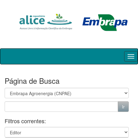
Skip
navigation
Página de Busca
Filtros correntes: