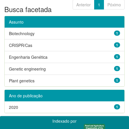
Anterior
1
Póximo
Busca facetada
Assunto
Biotechnology
1
CRISPR/Cas
1
Engenharia Genética
1
Genetic engineering
1
Plant genetics
1
Ano de publicação
2020
1
Indexado por