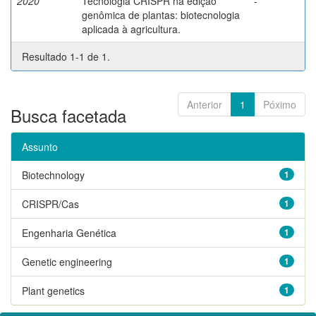
2020
Tecnologia CRISPR na edição
-
genômica de plantas: biotecnologia
aplicada à agricultura.
Resultado 1-1 de 1.
Anterior
1
Póximo
Busca facetada
Assunto
Biotechnology
1
CRISPR/Cas
1
Engenharia Genética
1
Genetic engineering
1
Plant genetics
1