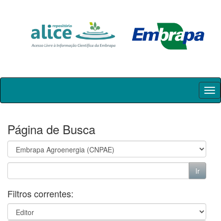
Skip
navigation
Página de Busca
Filtros correntes: