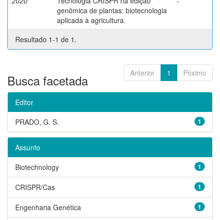
2020
Tecnologia CRISPR na edição
-
genômica de plantas: biotecnologia
aplicada à agricultura.
Resultado 1-1 de 1.
Anterior
1
Póximo
Busca facetada
Editor
PRADO, G. S.
1
Assunto
Biotechnology
1
CRISPR/Cas
1
Engenharia Genética
1