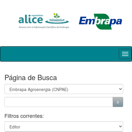
Skip
navigation
Página de Busca
Filtros correntes: