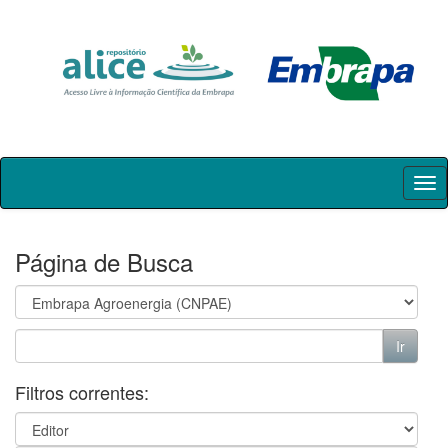
Skip
navigation
Página de Busca
Filtros correntes: