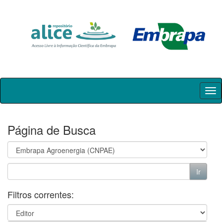
Skip
navigation
Página de Busca
Filtros correntes: