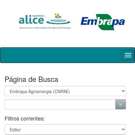
Skip
navigation
Página de Busca
Filtros correntes: