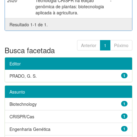
2020
Tecnologia CRISPR na edição
-
genômica de plantas: biotecnologia
aplicada à agricultura.
Resultado 1-1 de 1.
Anterior
1
Póximo
Busca facetada
Editor
PRADO, G. S.
1
Assunto
Biotechnology
1
CRISPR/Cas
1
Engenharia Genética
1