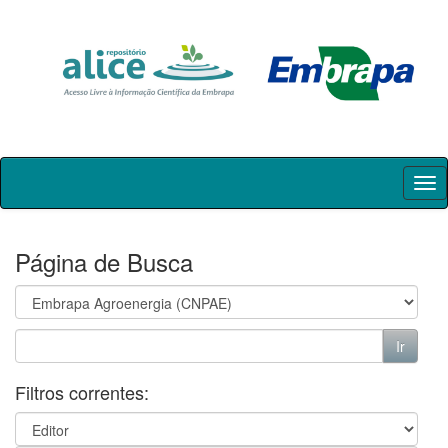
Skip
navigation
Página de Busca
Filtros correntes: