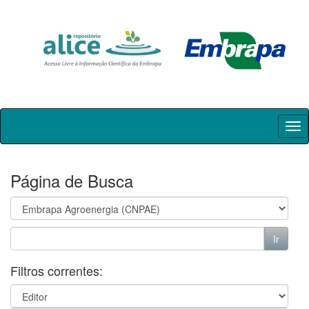
Skip
navigation
Página de Busca
Filtros correntes: