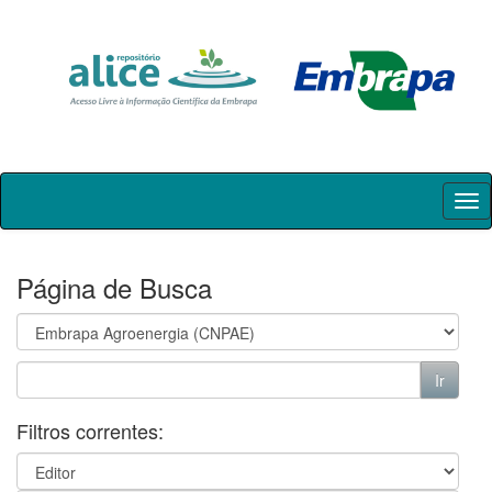
Skip
navigation
Página de Busca
Filtros correntes: