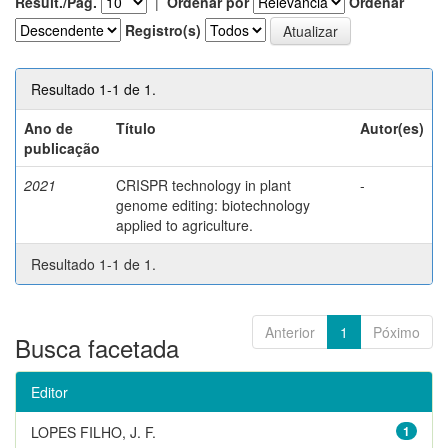
Result./Pág.
|
Ordenar por
Ordenar
Registro(s)
Resultado 1-1 de 1.
Ano de
Título
Autor(es)
publicação
2021
CRISPR technology in plant
-
genome editing: biotechnology
applied to agriculture.
Resultado 1-1 de 1.
Anterior
1
Póximo
Busca facetada
Editor
LOPES FILHO, J. F.
1