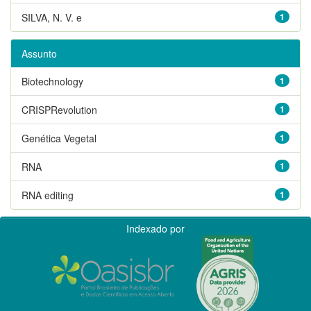
SILVA, N. V. e
1
Assunto
Biotechnology
1
CRISPRevolution
1
Genética Vegetal
1
RNA
1
RNA editing
1
Indexado por