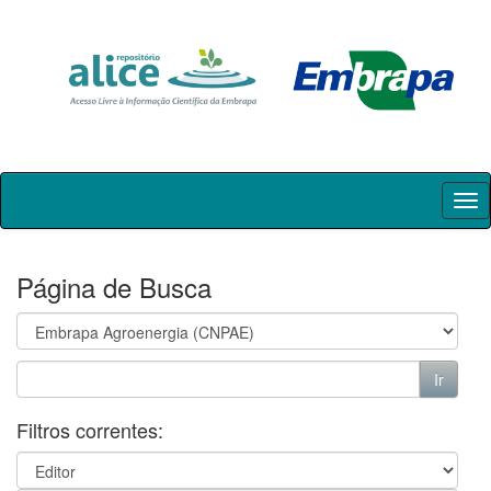
Skip
navigation
Página de Busca
Filtros correntes: