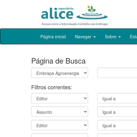
Skip
Página inicial
Navegar
Sobre
Est
navigation
Página de Busca
Filtros correntes: