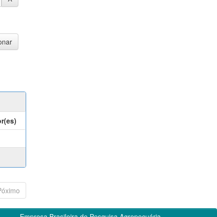
r(es)
Póximo
Empresa Brasileira de Pesquisa Agropecuária -