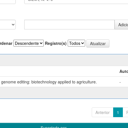
rdenar
Registro(s)
Auto
genome editing: biotechnology applied to agriculture.
-
Anterior
1
Suportado por