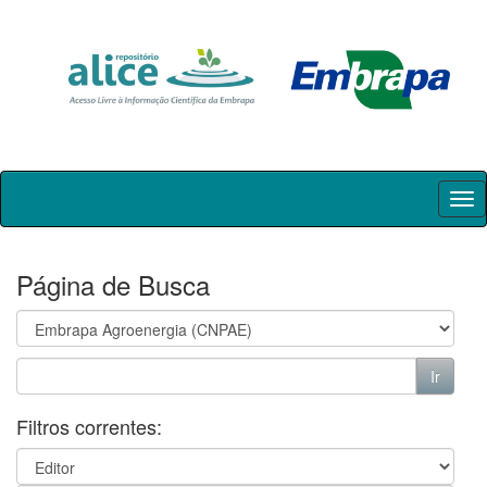
Skip
navigation
Página de Busca
Filtros correntes: