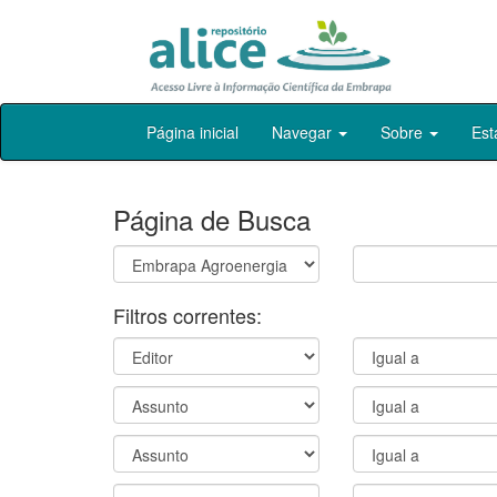
Skip
Página inicial
Navegar
Sobre
Est
navigation
Página de Busca
Filtros correntes: