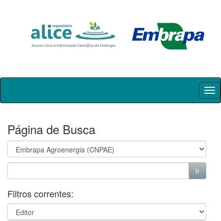
Skip
navigation
Página de Busca
Filtros correntes: