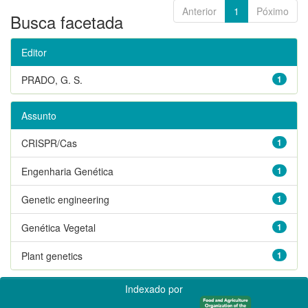
Anterior
1
Póximo
Busca facetada
Editor
PRADO, G. S.
1
Assunto
CRISPR/Cas
1
Engenharia Genética
1
Genetic engineering
1
Genética Vegetal
1
Plant genetics
1
Indexado por