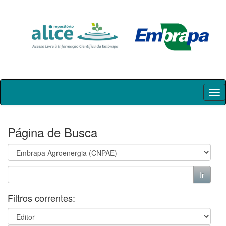
Skip
navigation
Página de Busca
Filtros correntes: