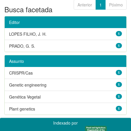
Anterior
1
Póximo
Busca facetada
Editor
LOPES FILHO, J. H.
1
PRADO, G. S.
1
Assunto
CRISPR/Cas
1
Genetic engineering
1
Genética Vegetal
1
Plant genetics
1
Indexado por