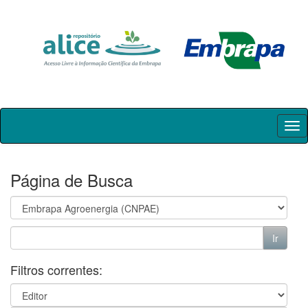
Skip
navigation
Página de Busca
Filtros correntes: