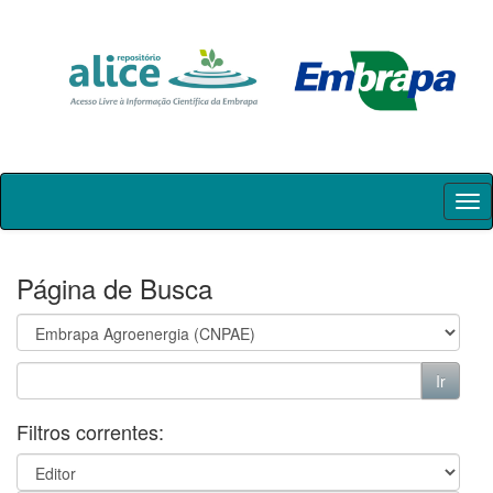
Skip
navigation
Página de Busca
Filtros correntes: