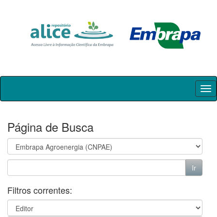
Skip
navigation
Página de Busca
Filtros correntes: