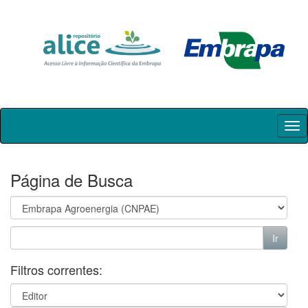
Skip
navigation
Página de Busca
Filtros correntes: