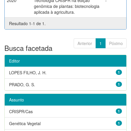
2020
Tecnologia CRISPR na edição
-
genômica de plantas: biotecnologia
aplicada à agricultura.
Resultado 1-1 de 1.
Anterior
1
Póximo
Busca facetada
Editor
LOPES FILHO, J. H.
1
PRADO, G. S.
1
Assunto
CRISPR/Cas
1
Genética Vegetal
1