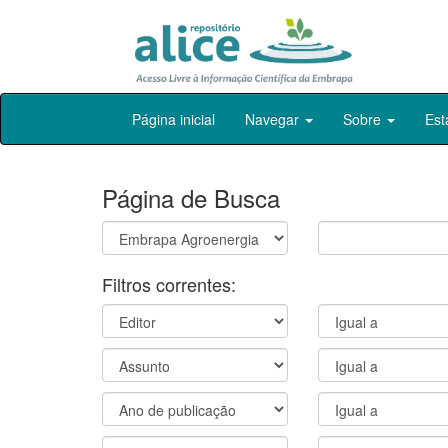
Skip
Página inicial
Navegar
Sobre
Est
navigation
Página de Busca
Filtros correntes: