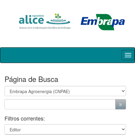
Skip
navigation
Página de Busca
Filtros correntes: