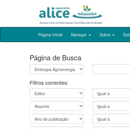
Skip
Página inicial
Navegar
Sobre
Est
navigation
Página de Busca
Filtros correntes: