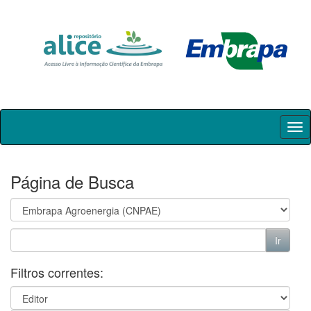
Skip
navigation
Página de Busca
Filtros correntes: