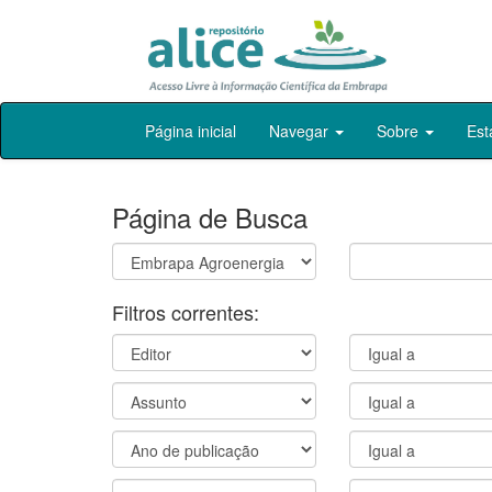
Skip
Página inicial
Navegar
Sobre
Est
navigation
Página de Busca
Filtros correntes: