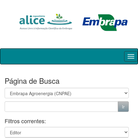
Skip
navigation
Página de Busca
Filtros correntes: