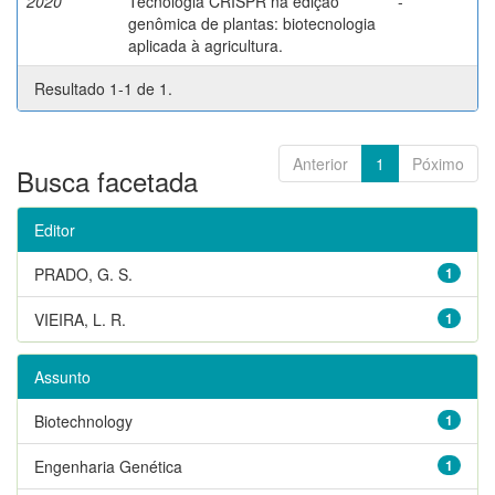
2020
Tecnologia CRISPR na edição
-
genômica de plantas: biotecnologia
aplicada à agricultura.
Resultado 1-1 de 1.
Anterior
1
Póximo
Busca facetada
Editor
PRADO, G. S.
1
VIEIRA, L. R.
1
Assunto
Biotechnology
1
Engenharia Genética
1