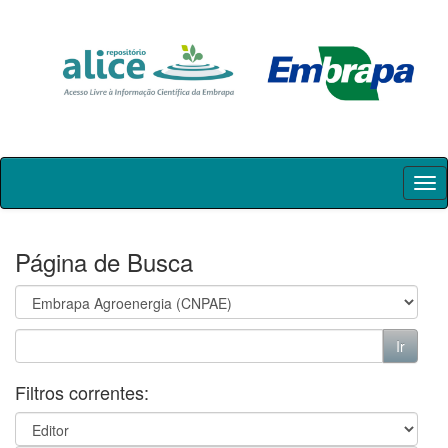
Skip
navigation
Página de Busca
Filtros correntes: