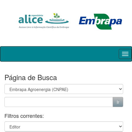
Skip
navigation
Página de Busca
Filtros correntes: