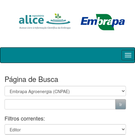
Skip
navigation
Página de Busca
Filtros correntes: