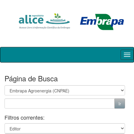
Skip
navigation
Página de Busca
Filtros correntes: