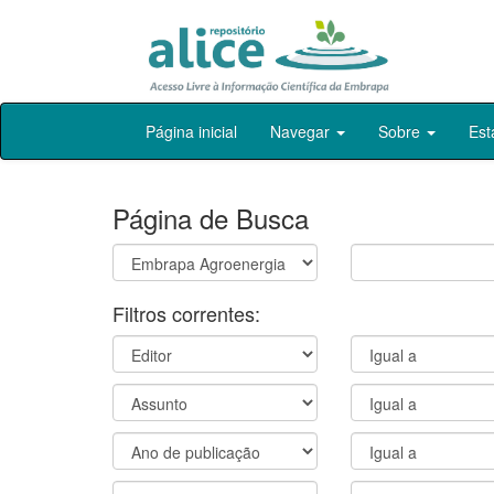
Skip
Página inicial
Navegar
Sobre
Est
navigation
Página de Busca
Filtros correntes: