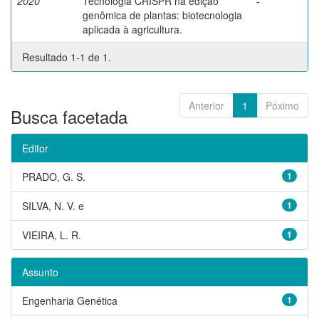
2020
Tecnologia CRISPR na edição
-
genômica de plantas: biotecnologia
aplicada à agricultura.
Resultado 1-1 de 1.
Anterior
1
Póximo
Busca facetada
Editor
PRADO, G. S.
1
SILVA, N. V. e
1
VIEIRA, L. R.
1
Assunto
Engenharia Genética
1