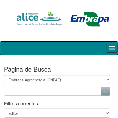
Skip
navigation
Página de Busca
Filtros correntes: