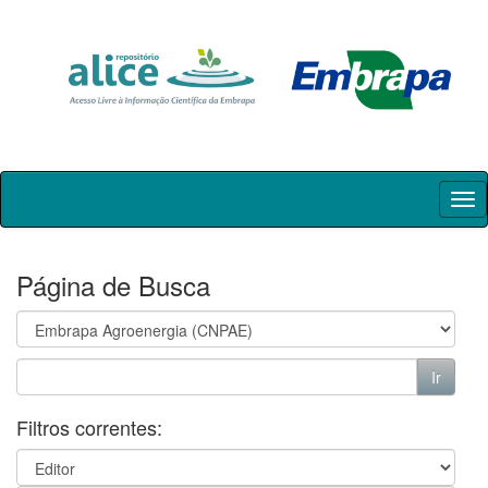
Skip
navigation
Página de Busca
Filtros correntes: