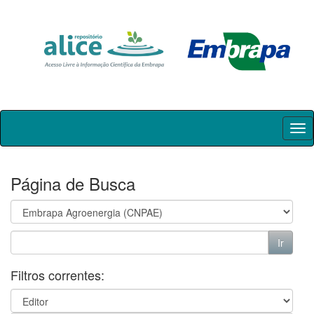
Skip
navigation
Página de Busca
Filtros correntes: