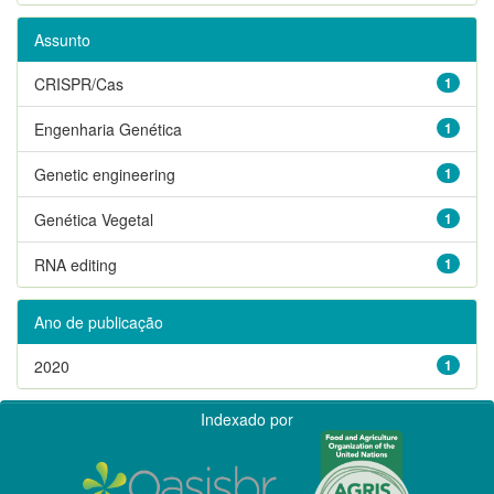
Assunto
CRISPR/Cas
1
Engenharia Genética
1
Genetic engineering
1
Genética Vegetal
1
RNA editing
1
Ano de publicação
2020
1
Indexado por