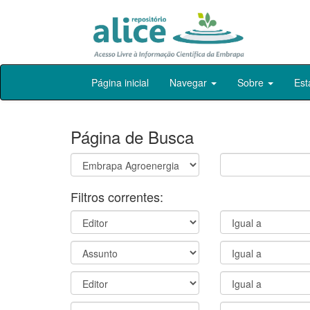
Skip
Página inicial
Navegar
Sobre
Est
navigation
Página de Busca
Filtros correntes: